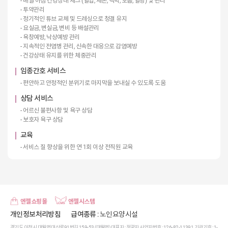
- 매일 아침 건강상태 체크 (혈압, 체온, 맥박, 호흡, 혈당) 및 관리
- 투약관리
- 정기적인 튜브 교체 및 드레싱으로 청결 유지
- 요실금, 변실금, 변비 등 배설관리
- 욕창예방, 낙상예방 관리
- 지속적인 전염병 관리, 신속한 대응으로 감염예방
- 건강상태 유지를 위한 체중관리
임종간호 서비스
- 편안하고 안정적인 분위기로 마지막을 보내실 수 있도록 도움
상담 서비스
- 어르신 불편사항 및 욕구 상담
- 보호자 욕구 상담
교육
- 서비스 질 향상을 위한 연 1회 이상 전직원 교육
엔젤쇼핑몰
엔젤시스템
개인정보처리방침
급여종류
: 노인요양시설
경기도 이천시 대월면 대산로91번길 159-53 (대월면) 대표자 : 정광자 사업자번호 : 126-82-11391 기관기호 : 1-